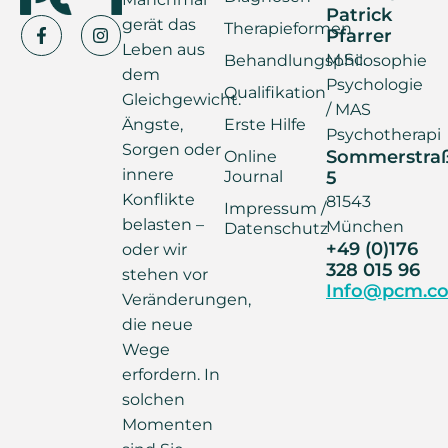
Patrick
gerät das
Therapieformen
Pfarrer
Leben aus
M.Sc.
Behandlungsphilosophie
dem
Psychologie
Qualifikation
Gleichgewicht.
/ MAS
Ängste,
Erste Hilfe
Psychotherapi
Sorgen oder
Sommerstra
Online
innere
Journal
5
Konflikte
81543
Impressum /
belasten –
München
Datenschutz
+49 (0)176
oder wir
328 015 96
stehen vor
Info@pcm.co
Veränderungen,
die neue
Wege
erfordern. In
solchen
Momenten