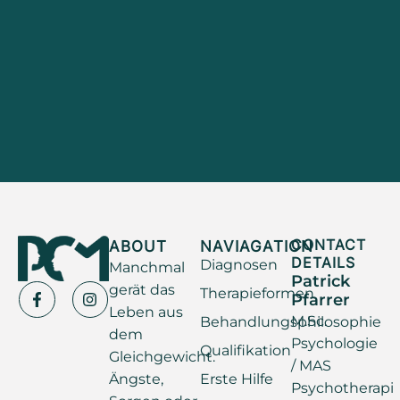
ABOUT
NAVIAGATION
CONTACT
DETAILS
Diagnosen
Manchmal
Patrick
gerät das
Therapieformen
Pfarrer
Leben aus
M.Sc.
Behandlungsphilosophie
dem
Psychologie
Qualifikation
Gleichgewicht.
/ MAS
Ängste,
Erste Hilfe
Psychotherapi