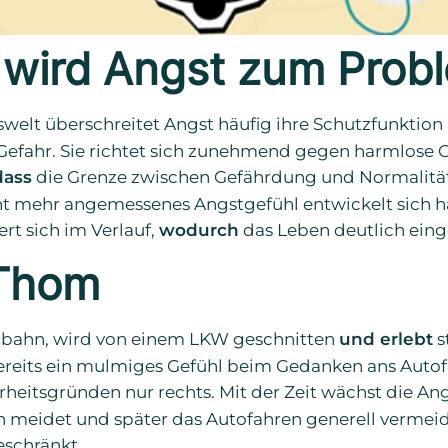
wird Angst zum Prob
swelt überschreitet Angst häufig ihre Schutzfunktion
 Gefahr. Sie richtet sich zunehmend gegen harmlose 
dass
die Grenze zwischen Gefährdung und Normalit
t mehr angemessenes Angstgefühl entwickelt sich h
ert sich im Verlauf,
wodurch
das Leben deutlich eing
 Thom
tobahn, wird von einem LKW geschnitten
und erlebt
s
bereits ein mulmiges Gefühl beim Gedanken ans Auto
erheitsgründen nur rechts. Mit der Zeit wächst die An
 meidet und später das Autofahren generell vermeide
eschränkt.