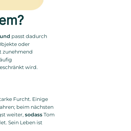
lem?
und
passt dadurch
Objekte oder
ät zunehmend
äufig
eschränkt wird.
tarke Furcht. Einige
fahren; beim nächsten
gst weiter,
sodass
Tom
t. Sein Leben ist