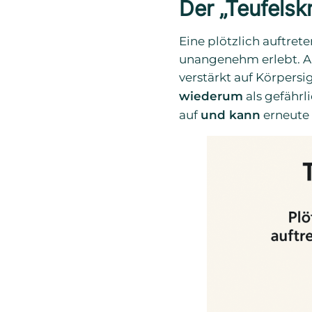
Der „Teufelsk
Eine plötzlich auftre
unangenehm erlebt. Au
verstärkt auf Körpers
wiederum
als gefährl
auf
und kann
erneute 