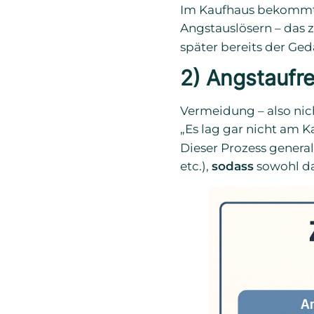
Im Kaufhaus bekommt 
Angstauslösern – das 
später bereits der Ge
2) Angstaufre
Vermeidung – also nic
„Es lag gar nicht am K
Dieser Prozess general
etc.),
sodass
sowohl da