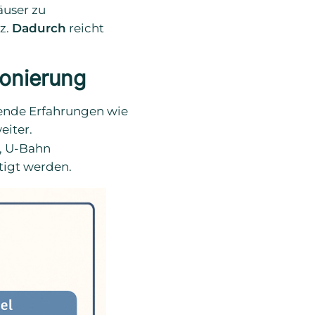
äuser zu
z.
Dadurch
reicht
ionierung
rende Erfahrungen wie
eiter.
e, U-Bahn
tigt werden.