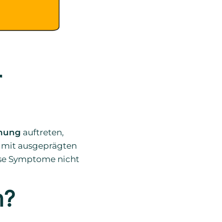
r
ohung
auftreten,
mit ausgeprägten
ese Symptome nicht
n?