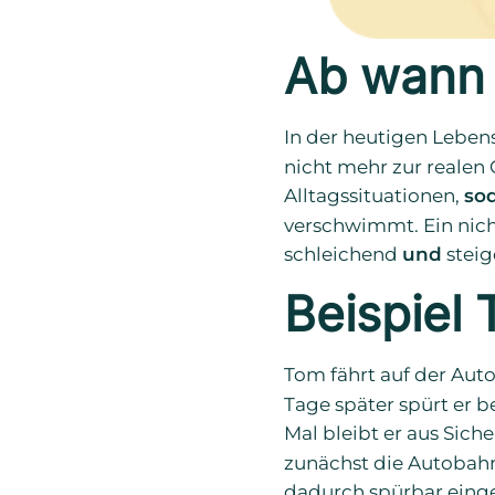
Ab wann 
In der heutigen Leben
nicht mehr zur realen
Alltagssituationen,
so
verschwimmt. Ein nich
schleichend
und
steig
Beispiel
Tom fährt auf der Au
Tage später spürt er 
Mal bleibt er aus Sich
zunächst die Autobahn
dadurch spürbar eing