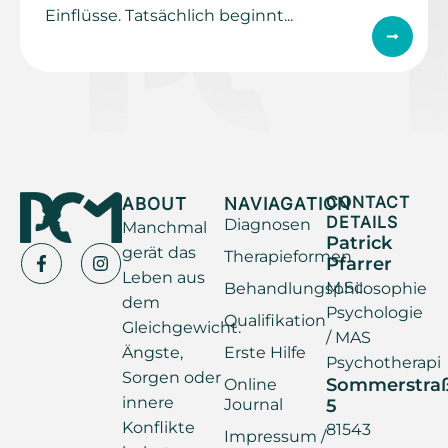
Einflüsse. Tatsächlich beginnt...
ABOUT
NAVIAGATION
CONTACT
DETAILS
Diagnosen
Manchmal
Patrick
gerät das
Therapieformen
Pfarrer
Leben aus
M.Sc.
Behandlungsphilosophie
dem
Psychologie
Qualifikation
Gleichgewicht.
/ MAS
Ängste,
Erste Hilfe
Psychotherapi
Sorgen oder
Sommerstra
Online
innere
Journal
5
Konflikte
81543
Impressum /