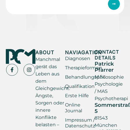
ABOUT
NAVIAGATION
CONTACT
DETAILS
Diagnosen
Manchmal
Patrick
gerät das
Therapieformen
Pfarrer
Leben aus
M.Sc.
Behandlungsphilosophie
dem
Psychologie
Qualifikation
Gleichgewicht.
/ MAS
Ängste,
Erste Hilfe
Psychotherapi
Sorgen oder
Sommerstra
Online
innere
Journal
5
Konflikte
81543
Impressum /
belasten –
München
Datenschutz