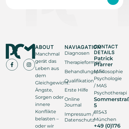
ABOUT
NAVIAGATION
CONTACT
DETAILS
Diagnosen
Manchmal
Patrick
gerät das
Therapieformen
Pfarrer
Leben aus
M.Sc.
Behandlungsphilosophie
dem
Psychologie
Qualifikation
Gleichgewicht.
/ MAS
Ängste,
Erste Hilfe
Psychotherapi
Sorgen oder
Sommerstra
Online
innere
Journal
5
Konflikte
81543
Impressum /
belasten –
München
Datenschutz
+49 (0)176
oder wir