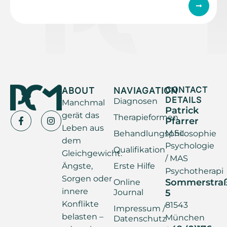
ABOUT
NAVIAGATION
CONTACT
DETAILS
Diagnosen
Manchmal
Patrick
gerät das
Therapieformen
Pfarrer
Leben aus
M.Sc.
Behandlungsphilosophie
dem
Psychologie
Qualifikation
Gleichgewicht.
/ MAS
Ängste,
Erste Hilfe
Psychotherapi
Sorgen oder
Sommerstra
Online
innere
Journal
5
Konflikte
81543
Impressum /
belasten –
München
Datenschutz