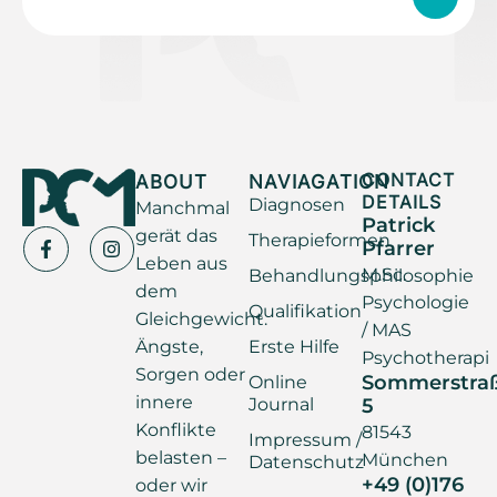
ABOUT
NAVIAGATION
CONTACT
DETAILS
Diagnosen
Manchmal
Patrick
gerät das
Therapieformen
Pfarrer
Leben aus
M.Sc.
Behandlungsphilosophie
dem
Psychologie
Qualifikation
Gleichgewicht.
/ MAS
Ängste,
Erste Hilfe
Psychotherapi
Sorgen oder
Sommerstra
Online
innere
Journal
5
Konflikte
81543
Impressum /
belasten –
München
Datenschutz
+49 (0)176
oder wir