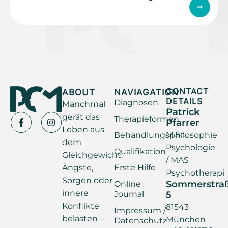
ABOUT
NAVIAGATION
CONTACT
DETAILS
Diagnosen
Manchmal
Patrick
gerät das
Therapieformen
Pfarrer
Leben aus
M.Sc.
Behandlungsphilosophie
dem
Psychologie
Qualifikation
Gleichgewicht.
/ MAS
Ängste,
Erste Hilfe
Psychotherapi
Sorgen oder
Sommerstra
Online
innere
Journal
5
Konflikte
81543
Impressum /
belasten –
München
Datenschutz