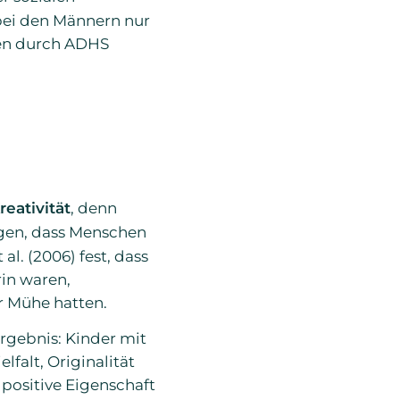
 bei den Männern nur
ten durch ADHS
eativität
, denn
igen, dass Menschen
l. (2006) fest, dass
in waren,
r Mühe hatten.
rgebnis: Kinder mit
lfalt, Originalität
positive Eigenschaft