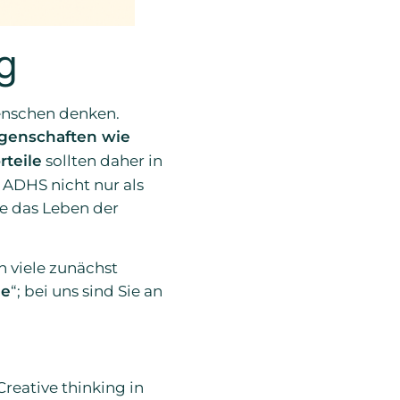
g
Menschen denken.
igenschaften wie
teile
sollten daher in
, ADHS nicht nur als
ie das Leben der
 viele zunächst
he
“; bei uns sind Sie an
Creative thinking in