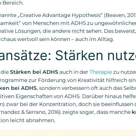
 Bereich.
annte „Creative Advantage Hypothesis“ (Beaven, 2012
ksamkeit“ von Menschen mit ADHS zu ungewöhnlichen
ative Lösungen, die andere nicht sehen. Das beweist
chaus wertvoll sein können – auch im Alltag.
ansätze: Stärken nut
 die
Stärken bei ADHS
auch in der
Therapie
zu nutze
rogramme zur Förderung von Kreativität hilfreich sind
rken bei ADHS
, sondern verbessern oft auch das Selb
positiven Eigenschaften von ADHS. Darüber hinaus he
n) zwar bei der Konzentration, doch sie beeinflussen d
rnandez & Serrano, 2016) zeigte sogar, dass manche
k
ion leicht abnahmen.