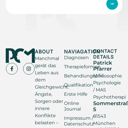
ABOUT
NAVIAGATION
CONTACT
DETAILS
Diagnosen
Manchmal
Patrick
gerät das
Therapieformen
Pfarrer
Leben aus
M.Sc.
Behandlungsphilosophie
dem
Psychologie
Qualifikation
Gleichgewicht.
/ MAS
Ängste,
Erste Hilfe
Psychotherapi
Sorgen oder
Sommerstra
Online
innere
Journal
5
Konflikte
81543
Impressum /
belasten –
München
Datenschutz