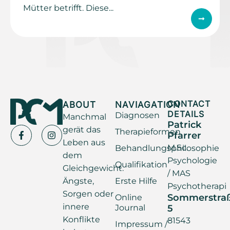
Mütter betrifft. Diese...
ABOUT
NAVIAGATION
CONTACT
DETAILS
Diagnosen
Manchmal
Patrick
gerät das
Therapieformen
Pfarrer
Leben aus
M.Sc.
Behandlungsphilosophie
dem
Psychologie
Qualifikation
Gleichgewicht.
/ MAS
Ängste,
Erste Hilfe
Psychotherapi
Sorgen oder
Sommerstra
Online
innere
Journal
5
Konflikte
81543
Impressum /