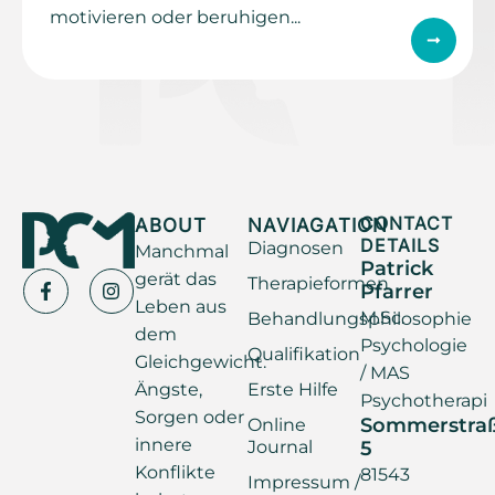
motivieren oder beruhigen...
ABOUT
NAVIAGATION
CONTACT
DETAILS
Diagnosen
Manchmal
Patrick
gerät das
Therapieformen
Pfarrer
Leben aus
M.Sc.
Behandlungsphilosophie
dem
Psychologie
Qualifikation
Gleichgewicht.
/ MAS
Ängste,
Erste Hilfe
Psychotherapi
Sorgen oder
Sommerstra
Online
innere
Journal
5
Konflikte
81543
Impressum /