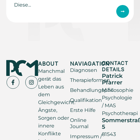
Diese...
ABOUT
NAVIAGATION
CONTACT
DETAILS
Diagnosen
Manchmal
Patrick
gerät das
Therapieformen
Pfarrer
Leben aus
M.Sc.
Behandlungsphilosophie
dem
Psychologie
Qualifikation
Gleichgewicht.
/ MAS
Ängste,
Erste Hilfe
Psychotherapi
Sorgen oder
Sommerstra
Online
innere
Journal
5
Konflikte
81543
Impressum /