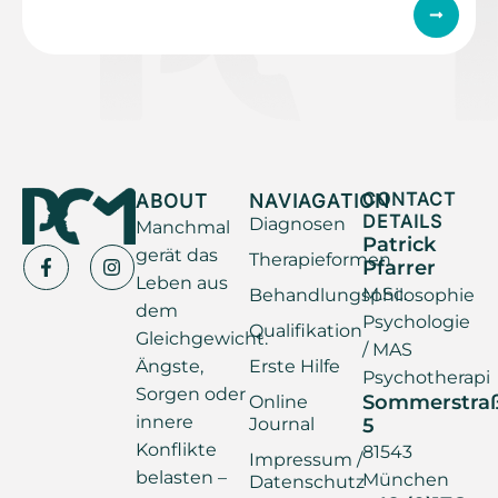
ABOUT
NAVIAGATION
CONTACT
DETAILS
Diagnosen
Manchmal
Patrick
gerät das
Therapieformen
Pfarrer
Leben aus
M.Sc.
Behandlungsphilosophie
dem
Psychologie
Qualifikation
Gleichgewicht.
/ MAS
Ängste,
Erste Hilfe
Psychotherapi
Sorgen oder
Sommerstra
Online
innere
Journal
5
Konflikte
81543
Impressum /
belasten –
München
Datenschutz