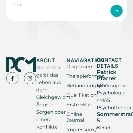
bei...
ABOUT
NAVIAGATION
CONTACT
DETAILS
Diagnosen
Manchmal
Patrick
gerät das
Therapieformen
Pfarrer
Leben aus
M.Sc.
Behandlungsphilosophie
dem
Psychologie
Qualifikation
Gleichgewicht.
/ MAS
Ängste,
Erste Hilfe
Psychotherapi
Sorgen oder
Sommerstra
Online
innere
Journal
5
Konflikte
81543
Impressum /