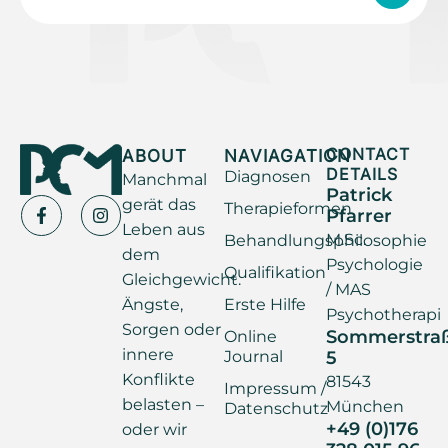
ABOUT
NAVIAGATION
CONTACT
DETAILS
Diagnosen
Manchmal
Patrick
gerät das
Therapieformen
Pfarrer
Leben aus
M.Sc.
Behandlungsphilosophie
dem
Psychologie
Qualifikation
Gleichgewicht.
/ MAS
Ängste,
Erste Hilfe
Psychotherapi
Sorgen oder
Sommerstra
Online
innere
Journal
5
Konflikte
81543
Impressum /
belasten –
München
Datenschutz
+49 (0)176
oder wir