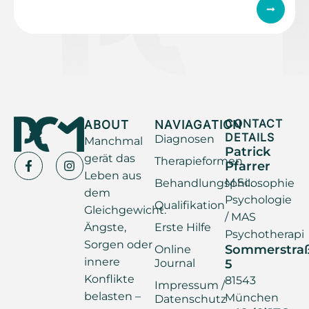
ABOUT
NAVIAGATION
CONTACT
DETAILS
Diagnosen
Manchmal
Patrick
gerät das
Therapieformen
Pfarrer
Leben aus
M.Sc.
Behandlungsphilosophie
dem
Psychologie
Qualifikation
Gleichgewicht.
/ MAS
Ängste,
Erste Hilfe
Psychotherapi
Sorgen oder
Sommerstra
Online
innere
Journal
5
Konflikte
81543
Impressum /
belasten –
München
Datenschutz