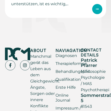
unterstützen, ist es wichtig,...
ABOUT
NAVIAGATION
CONTACT
DETAILS
Diagnosen
Manchmal
Patrick
gerät das
Therapieformen
Pfarrer
Leben aus
M.Sc.
Behandlungsphilosophie
dem
Psychologie
Qualifikation
Gleichgewicht.
/ MAS
Ängste,
Erste Hilfe
Psychotherapi
Sorgen oder
Sommerstra
Online
innere
Journal
5
Konflikte
81543
Impressum /