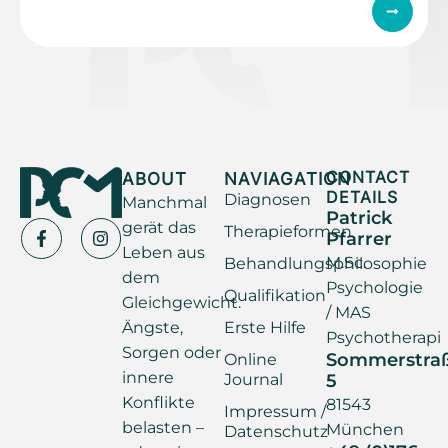
ABOUT
NAVIAGATION
CONTACT
DETAILS
Diagnosen
Manchmal
Patrick
gerät das
Therapieformen
Pfarrer
Leben aus
M.Sc.
Behandlungsphilosophie
dem
Psychologie
Qualifikation
Gleichgewicht.
/ MAS
Ängste,
Erste Hilfe
Psychotherapi
Sorgen oder
Sommerstra
Online
innere
Journal
5
Konflikte
81543
Impressum /
belasten –
München
Datenschutz