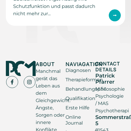
Schutzfunktion und passt dadurch
nicht mehr zur...
ABOUT
NAVIAGATION
CONTACT
DETAILS
Diagnosen
Manchmal
Patrick
gerät das
Therapieformen
Pfarrer
Leben aus
M.Sc.
Behandlungsphilosophie
dem
Psychologie
Qualifikation
Gleichgewicht.
/ MAS
Ängste,
Erste Hilfe
Psychotherapi
Sorgen oder
Sommerstra
Online
innere
Journal
5
Konflikte
81543