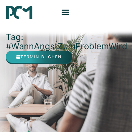
Tag:
#WannAngstZumProblemWird
TERMIN BUCHEN