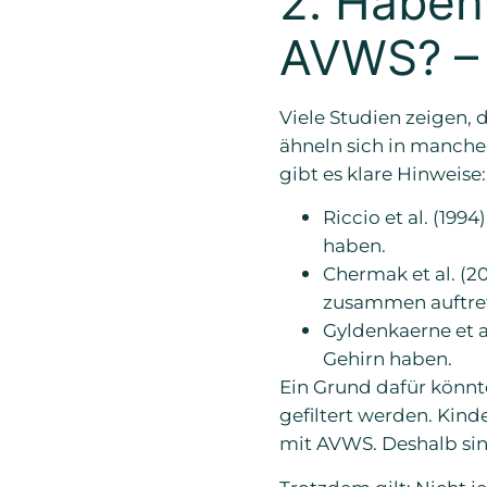
2. Haben
AVWS? – 
Viele Studien zeigen,
ähneln sich in manche
gibt es klare Hinweise:
Riccio et al. (19
haben.
Chermak et al. (2
zusammen auftre
Gyldenkaerne et a
Gehirn haben.
Ein Grund dafür könnt
gefiltert werden. Kind
mit AVWS. Deshalb sind
Trotzdem gilt: Nicht 