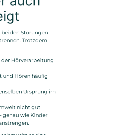
er auch
igt
e beiden Störungen
 trennen. Trotzdem
t der Hörverarbeitung
it und Hören häufig
 denselben Ursprung im
Umwelt nicht gut
– genau wie Kinder
 anstrengen.
er braucht es eine