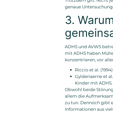
genaue Untersuchung,
3. Warum
gemeins
ADHS und AVWS betreff
mit ADHS haben Mühe, 
konzentrieren, vor alle
Riccio et al. (199
Gyldenaerne et al
Kinder mit ADHS.
Obwohl beide Störunge
allem die Aufmerksam
zu tun. Dennoch gibt 
Informationen aus vie