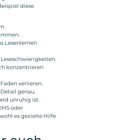
eispiel diese
rm.
ekommen.
as Lesenlernen
 Leseschwierigkeiten.
ich konzentrieren
 Faden verlieren.
 Detail genau.
ld unruhig ist.
ADHS oder
ohl es gezielte Hilfe