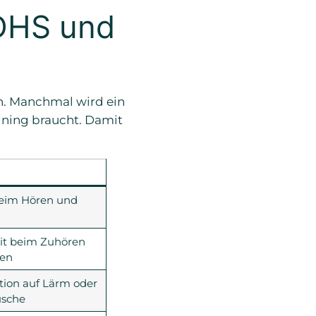
ADHS und
n. Manchmal wird ein
ining braucht. Damit
eim Hören und
it beim Zuhören
hen
tion auf Lärm oder
sche