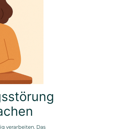
gsstörung
achen
ig verarbeiten. Das