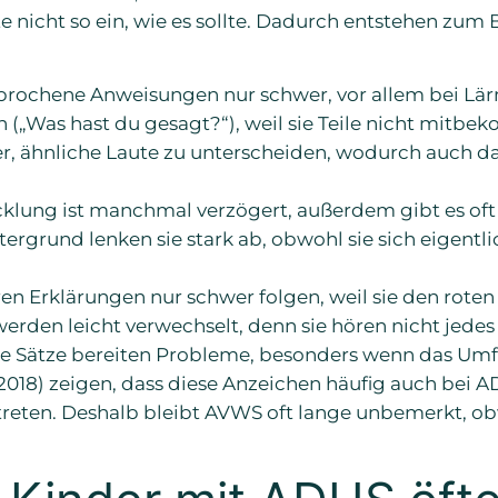
e nicht so ein, wie es sollte. Dadurch entstehen zum B
sprochene Anweisungen nur schwer, vor allem bei Lä
ch („Was hast du gesagt?“), weil sie Teile nicht mitb
er, ähnliche Laute zu unterscheiden, wodurch auch d
klung ist manchmal verzögert, außerdem gibt es oft
ergrund lenken sie stark ab, obwohl sie sich eigentl
en Erklärungen nur schwer folgen, weil sie den roten
erden leicht verwechselt, denn sie hören nicht jedes
le Sätze bereiten Probleme, besonders wenn das Umfe
, 2018) zeigen, dass diese Anzeichen häufig auch bei 
eten. Deshalb bleibt AVWS oft lange unbemerkt, obw