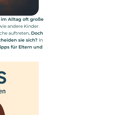
m Alltag oft große
wie andere Kinder.
sche auftreten
. Doch
heiden sie sich?
In
ipps für Eltern und