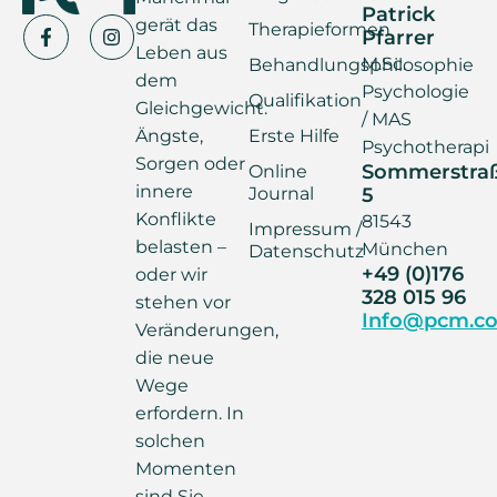
Patrick
gerät das
Therapieformen
Pfarrer
Leben aus
M.Sc.
Behandlungsphilosophie
dem
Psychologie
Qualifikation
Gleichgewicht.
/ MAS
Ängste,
Erste Hilfe
Psychotherapi
Sorgen oder
Sommerstra
Online
innere
Journal
5
Konflikte
81543
Impressum /
belasten –
München
Datenschutz
+49 (0)176
oder wir
328 015 96
stehen vor
Info@pcm.co
Veränderungen,
die neue
Wege
erfordern. In
solchen
Momenten
sind Sie