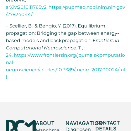
arXiv:2010.11765v2. https://pubmed.ncbi.nlm.nih.gov
/27824044/
– Scellier, B., & Bengio, Y. (2017). Equilibrium
propagation: Bridging the gap between energy-
based models and backpropagation.
Frontiers in
Computational Neuroscience
, 11,
24. https://www.frontiersin.org/journals/computatio
nal-
neuroscience/articles/10.3389/fncom.2017.00024/ful
l
ABOUT
NAVIAGATION
CONTACT
DETAILS
Diagnosen
Manchmal