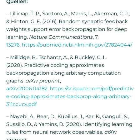
Quellen:
– Lillicrap, T. P., Santoro, A., Marris, L., Akerman, C. J.,
& Hinton, G. E. (2016). Random synaptic feedback
weights support error backpropagation for deep
learning.
Nature Communications
, 7,
13276. https://pubmed.ncbi.nlm.nih.gov/27824044/
– Millidge, B., Tschantz, A., & Buckley, C. L.
(2020). Predictive coding approximates
backpropagation along arbitrary computation
graphs.
arXiv preprint
,
arXiv:2006.04182. https://scispace.com/pdf/predictiv
e-coding-approximates-backprop-along-arbitrary-
311ccucv.pdf
– Nayebi, A., Bear, D., Kubilius, J., Kar, K., Ganguli, S.,
Sussillo, D., & Yamins, D. (2020). Identifying learning
rules from neural network observables.
arXiv
preprint
,