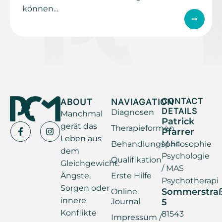
können...
ABOUT
NAVIAGATION
CONTACT
DETAILS
Diagnosen
Manchmal
Patrick
gerät das
Therapieformen
Pfarrer
Leben aus
M.Sc.
Behandlungsphilosophie
dem
Psychologie
Qualifikation
Gleichgewicht.
/ MAS
Ängste,
Erste Hilfe
Psychotherapi
Sorgen oder
Sommerstra
Online
innere
Journal
5
Konflikte
81543
Impressum /