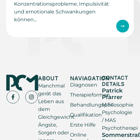
Konzentrationsprobleme, Impulsivität
und emotionale Schwankungen
können...
ABOUT
NAVIAGATION
CONTACT
DETAILS
Diagnosen
Manchmal
Patrick
gerät das
Therapieformen
Pfarrer
Leben aus
M.Sc.
Behandlungsphilosophie
dem
Psychologie
Qualifikation
Gleichgewicht.
/ MAS
Ängste,
Erste Hilfe
Psychotherapi
Sorgen oder
Sommerstra
Online