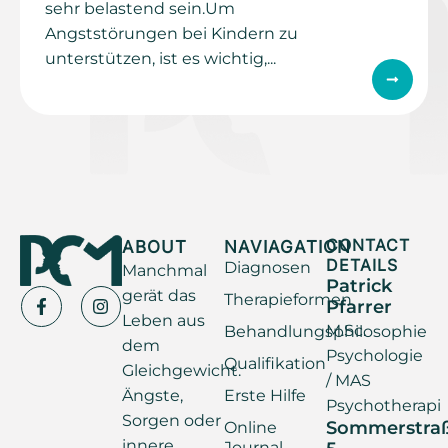
sehr belastend sein.Um
Angststörungen bei Kindern zu
unterstützen, ist es wichtig,...
ABOUT
NAVIAGATION
CONTACT
DETAILS
Diagnosen
Manchmal
Patrick
gerät das
Therapieformen
Pfarrer
Leben aus
M.Sc.
Behandlungsphilosophie
dem
Psychologie
Qualifikation
Gleichgewicht.
/ MAS
Ängste,
Erste Hilfe
Psychotherapi
Sorgen oder
Sommerstra
Online
innere
Journal
5