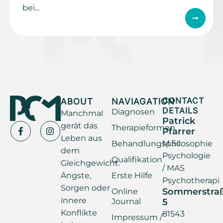
bei...
ABOUT
NAVIAGATION
CONTACT
DETAILS
Diagnosen
Manchmal
Patrick
gerät das
Therapieformen
Pfarrer
Leben aus
M.Sc.
Behandlungsphilosophie
dem
Psychologie
Qualifikation
Gleichgewicht.
/ MAS
Ängste,
Erste Hilfe
Psychotherapi
Sorgen oder
Sommerstra
Online
innere
Journal
5
Konflikte
81543
Impressum /