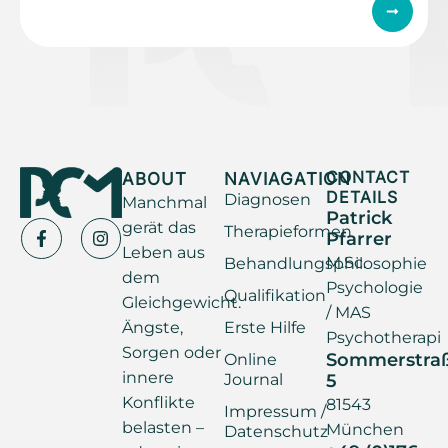
ABOUT
NAVIAGATION
CONTACT
DETAILS
Diagnosen
Manchmal
Patrick
gerät das
Therapieformen
Pfarrer
Leben aus
M.Sc.
Behandlungsphilosophie
dem
Psychologie
Qualifikation
Gleichgewicht.
/ MAS
Ängste,
Erste Hilfe
Psychotherapi
Sorgen oder
Sommerstra
Online
innere
Journal
5
Konflikte
81543
Impressum /
belasten –
München
Datenschutz