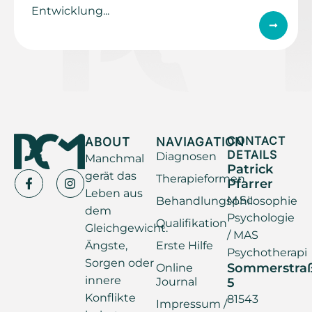
Entwicklung...
ABOUT
NAVIAGATION
CONTACT
DETAILS
Diagnosen
Manchmal
Patrick
gerät das
Therapieformen
Pfarrer
Leben aus
M.Sc.
Behandlungsphilosophie
dem
Psychologie
Qualifikation
Gleichgewicht.
/ MAS
Ängste,
Erste Hilfe
Psychotherapi
Sorgen oder
Sommerstra
Online
innere
Journal
5
Konflikte
81543
Impressum /