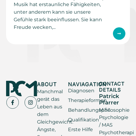
Musik hat erstaunliche Fähigkeiten,
unter anderem kann sie unsere
Gefühle stark beeinflussen. Sie kann
Freude wecken,...
ABOUT
NAVIAGATION
CONTACT
DETAILS
Diagnosen
Manchmal
Patrick
gerät das
Therapieformen
Pfarrer
Leben aus
M.Sc.
Behandlungsphilosophie
dem
Psychologie
Qualifikation
Gleichgewicht.
/ MAS
Ängste,
Erste Hilfe
Psychotherapi