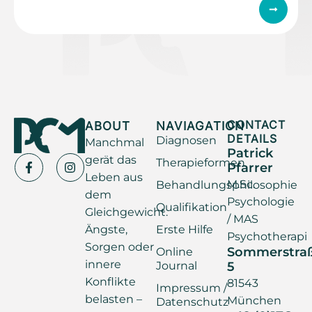
ABOUT
NAVIAGATION
CONTACT
DETAILS
Diagnosen
Manchmal
Patrick
gerät das
Therapieformen
Pfarrer
Leben aus
M.Sc.
Behandlungsphilosophie
dem
Psychologie
Qualifikation
Gleichgewicht.
/ MAS
Ängste,
Erste Hilfe
Psychotherapi
Sorgen oder
Sommerstra
Online
innere
Journal
5
Konflikte
81543
Impressum /
belasten –
München
Datenschutz