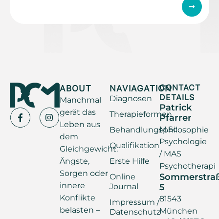
ABOUT
NAVIAGATION
CONTACT
DETAILS
Diagnosen
Manchmal
Patrick
gerät das
Therapieformen
Pfarrer
Leben aus
M.Sc.
Behandlungsphilosophie
dem
Psychologie
Qualifikation
Gleichgewicht.
/ MAS
Ängste,
Erste Hilfe
Psychotherapi
Sorgen oder
Sommerstra
Online
innere
Journal
5
Konflikte
81543
Impressum /
belasten –
München
Datenschutz