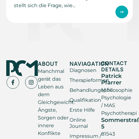
stellt sich die Frage, wie...
ABOUT
NAVIAGATION
CONTACT
DETAILS
Diagnosen
Manchmal
Patrick
gerät das
Therapieformen
Pfarrer
Leben aus
M.Sc.
Behandlungsphilosophie
dem
Psychologie
Qualifikation
Gleichgewicht.
/ MAS
Ängste,
Erste Hilfe
Psychotherapi
Sorgen oder
Sommerstra
Online
innere
Journal
5
Konflikte
81543
Impressum /