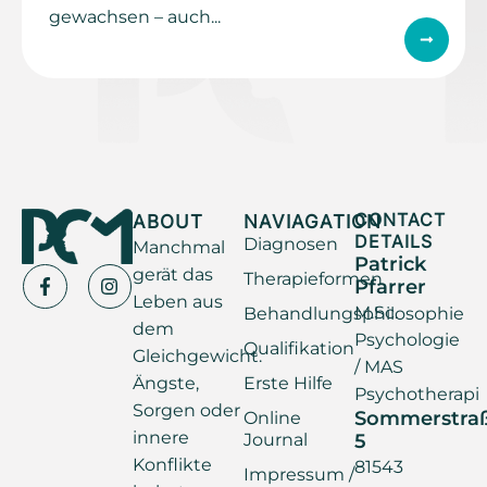
gewachsen – auch...
ABOUT
NAVIAGATION
CONTACT
DETAILS
Diagnosen
Manchmal
Patrick
gerät das
Therapieformen
Pfarrer
Leben aus
M.Sc.
Behandlungsphilosophie
dem
Psychologie
Qualifikation
Gleichgewicht.
/ MAS
Ängste,
Erste Hilfe
Psychotherapi
Sorgen oder
Sommerstra
Online
innere
Journal
5
Konflikte
81543
Impressum /