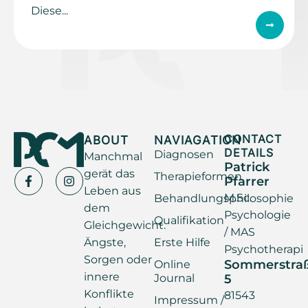
Diese...
ABOUT
NAVIAGATION
CONTACT
DETAILS
Diagnosen
Manchmal
Patrick
gerät das
Therapieformen
Pfarrer
Leben aus
M.Sc.
Behandlungsphilosophie
dem
Psychologie
Qualifikation
Gleichgewicht.
/ MAS
Ängste,
Erste Hilfe
Psychotherapi
Sorgen oder
Sommerstra
Online
innere
Journal
5
Konflikte
81543
Impressum /