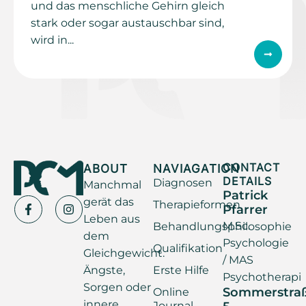
und das menschliche Gehirn gleich
stark oder sogar austauschbar sind,
wird in...
ABOUT
NAVIAGATION
CONTACT
DETAILS
Diagnosen
Manchmal
Patrick
gerät das
Therapieformen
Pfarrer
Leben aus
M.Sc.
Behandlungsphilosophie
dem
Psychologie
Qualifikation
Gleichgewicht.
/ MAS
Ängste,
Erste Hilfe
Psychotherapi
Sorgen oder
Sommerstra
Online
innere
Journal
5