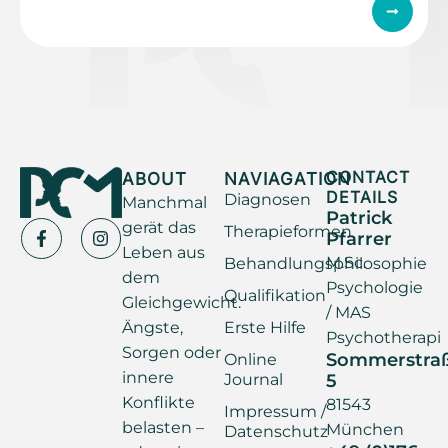
ABOUT
NAVIAGATION
CONTACT
DETAILS
Diagnosen
Manchmal
Patrick
gerät das
Therapieformen
Pfarrer
Leben aus
M.Sc.
Behandlungsphilosophie
dem
Psychologie
Qualifikation
Gleichgewicht.
/ MAS
Ängste,
Erste Hilfe
Psychotherapi
Sorgen oder
Sommerstra
Online
innere
Journal
5
Konflikte
81543
Impressum /
belasten –
München
Datenschutz