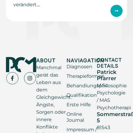
verändert....
ABOUT
NAVIAGATION
CONTACT
DETAILS
Diagnosen
Manchmal
Patrick
gerät das
Therapieformen
Pfarrer
Leben aus
M.Sc.
Behandlungsphilosophie
dem
Psychologie
Qualifikation
Gleichgewicht.
/ MAS
Ängste,
Erste Hilfe
Psychotherapi
Sorgen oder
Sommerstra
Online
innere
Journal
5
Konflikte
81543
Impressum /