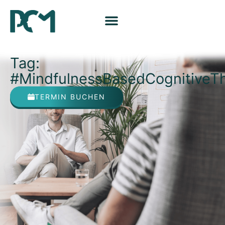
Tag:
#MindfulnessBasedCognitiveT
TERMIN BUCHEN