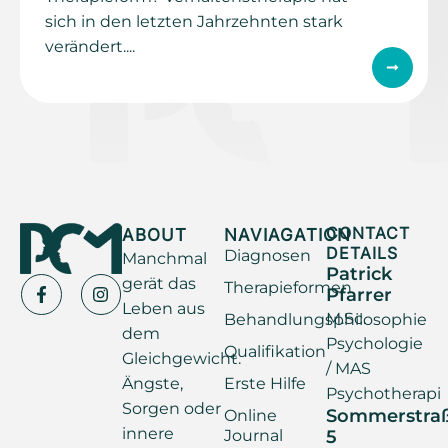
sich in den letzten Jahrzehnten stark
verändert....
ABOUT
NAVIAGATION
CONTACT
DETAILS
Diagnosen
Manchmal
Patrick
gerät das
Therapieformen
Pfarrer
Leben aus
M.Sc.
Behandlungsphilosophie
dem
Psychologie
Qualifikation
Gleichgewicht.
/ MAS
Ängste,
Erste Hilfe
Psychotherapi
Sorgen oder
Sommerstra
Online
innere
Journal
5