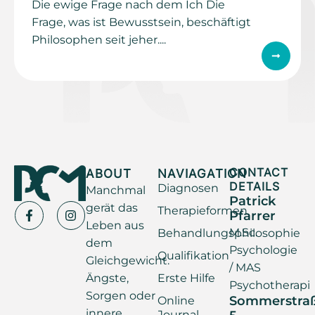
Die ewige Frage nach dem Ich Die
Frage, was ist Bewusstsein, beschäftigt
Philosophen seit jeher....
ABOUT
NAVIAGATION
CONTACT
DETAILS
Diagnosen
Manchmal
Patrick
gerät das
Therapieformen
Pfarrer
Leben aus
M.Sc.
Behandlungsphilosophie
dem
Psychologie
Qualifikation
Gleichgewicht.
/ MAS
Ängste,
Erste Hilfe
Psychotherapi
Sorgen oder
Sommerstra
Online
innere
Journal
5