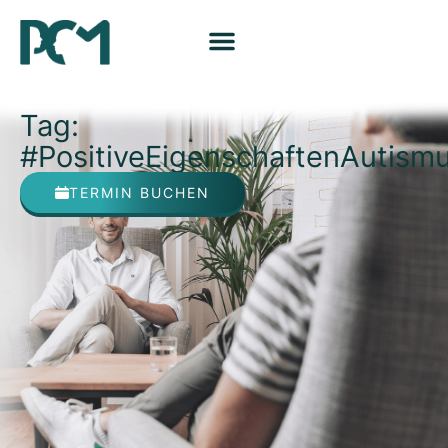
Tag:
#PositiveEigenschaftenAutism
TERMIN BUCHEN