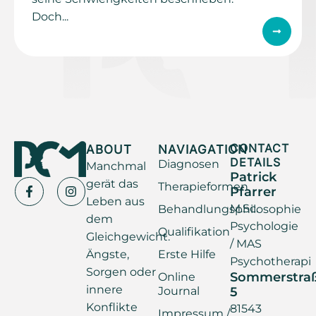
Doch...
ABOUT
NAVIAGATION
CONTACT
DETAILS
Diagnosen
Manchmal
Patrick
gerät das
Therapieformen
Pfarrer
Leben aus
M.Sc.
Behandlungsphilosophie
dem
Psychologie
Qualifikation
Gleichgewicht.
/ MAS
Ängste,
Erste Hilfe
Psychotherapi
Sorgen oder
Sommerstra
Online
innere
Journal
5
Konflikte
81543
Impressum /