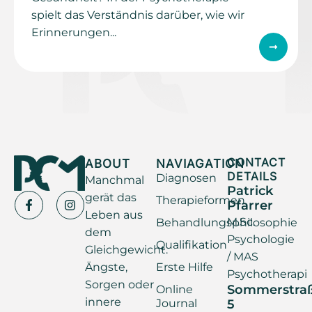
spielt das Verständnis darüber, wie wir
Erinnerungen...
ABOUT
NAVIAGATION
CONTACT
DETAILS
Diagnosen
Manchmal
Patrick
gerät das
Therapieformen
Pfarrer
Leben aus
M.Sc.
Behandlungsphilosophie
dem
Psychologie
Qualifikation
Gleichgewicht.
/ MAS
Ängste,
Erste Hilfe
Psychotherapi
Sorgen oder
Sommerstra
Online
innere
Journal
5