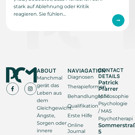
stark auf Ablehnung oder Kritik
reagieren. Sie fühlen...
ABOUT
NAVIAGATION
CONTACT
DETAILS
Diagnosen
Manchmal
Patrick
gerät das
Therapieformen
Pfarrer
Leben aus
M.Sc.
Behandlungsphilosophie
dem
Psychologie
Qualifikation
Gleichgewicht.
/ MAS
Ängste,
Erste Hilfe
Psychotherapi
Sorgen oder
Sommerstra
Online
innere
Journal
5