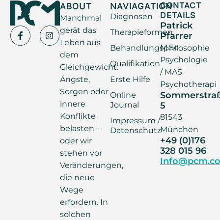
ABOUT
NAVIAGATION
CONTACT
DETAILS
Diagnosen
Manchmal
Patrick
gerät das
Therapieformen
Pfarrer
Leben aus
M.Sc.
Behandlungsphilosophie
dem
Psychologie
Qualifikation
Gleichgewicht.
/ MAS
Ängste,
Erste Hilfe
Psychotherapi
Sorgen oder
Sommerstra
Online
innere
Journal
5
Konflikte
81543
Impressum /
belasten –
München
Datenschutz
+49 (0)176
oder wir
328 015 96
stehen vor
Info@pcm.co
Veränderungen,
die neue
Wege
erfordern. In
solchen