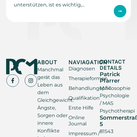
unterstützen, ist es wichtig,...
ABOUT
NAVIAGATION
CONTACT
DETAILS
Diagnosen
Manchmal
Patrick
gerät das
Therapieformen
Pfarrer
Leben aus
M.Sc.
Behandlungsphilosophie
dem
Psychologie
Qualifikation
Gleichgewicht.
/ MAS
Ängste,
Erste Hilfe
Psychotherapi
Sorgen oder
Sommerstra
Online
innere
Journal
5
Konflikte
81543
Impressum /