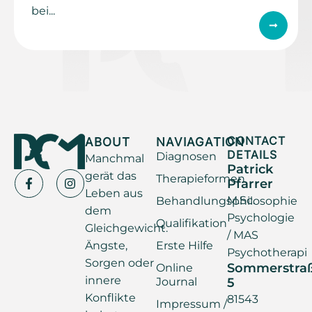
bei...
ABOUT
NAVIAGATION
CONTACT
DETAILS
Diagnosen
Manchmal
Patrick
gerät das
Therapieformen
Pfarrer
Leben aus
M.Sc.
Behandlungsphilosophie
dem
Psychologie
Qualifikation
Gleichgewicht.
/ MAS
Ängste,
Erste Hilfe
Psychotherapi
Sorgen oder
Sommerstra
Online
innere
Journal
5
Konflikte
81543
Impressum /