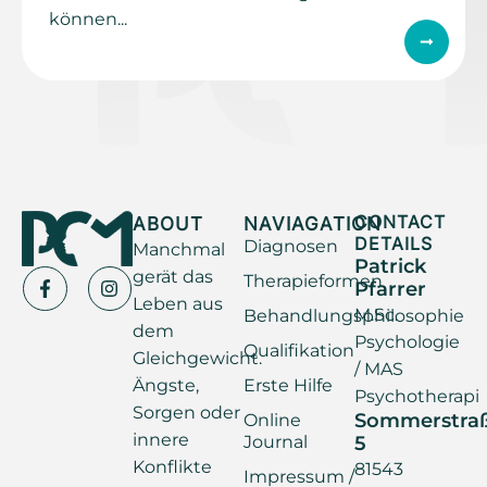
können...
ABOUT
NAVIAGATION
CONTACT
DETAILS
Diagnosen
Manchmal
Patrick
gerät das
Therapieformen
Pfarrer
Leben aus
M.Sc.
Behandlungsphilosophie
dem
Psychologie
Qualifikation
Gleichgewicht.
/ MAS
Ängste,
Erste Hilfe
Psychotherapi
Sorgen oder
Sommerstra
Online
innere
Journal
5
Konflikte
81543
Impressum /