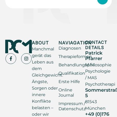
ABOUT
NAVIAGATION
CONTACT
DETAILS
Diagnosen
Manchmal
Patrick
gerät das
Therapieformen
Pfarrer
Leben aus
M.Sc.
Behandlungsphilosophie
dem
Psychologie
Qualifikation
Gleichgewicht.
/ MAS
Ängste,
Erste Hilfe
Psychotherapi
Sorgen oder
Sommerstra
Online
innere
Journal
5
Konflikte
81543
Impressum /
belasten –
München
Datenschutz
+49 (0)176
oder wir