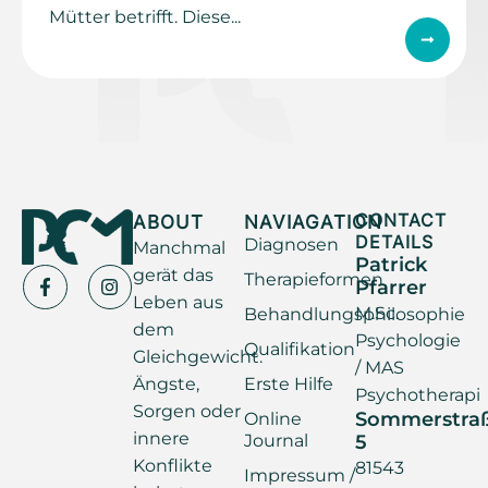
Mütter betrifft. Diese...
ABOUT
NAVIAGATION
CONTACT
DETAILS
Diagnosen
Manchmal
Patrick
gerät das
Therapieformen
Pfarrer
Leben aus
M.Sc.
Behandlungsphilosophie
dem
Psychologie
Qualifikation
Gleichgewicht.
/ MAS
Ängste,
Erste Hilfe
Psychotherapi
Sorgen oder
Sommerstra
Online
innere
Journal
5
Konflikte
81543
Impressum /