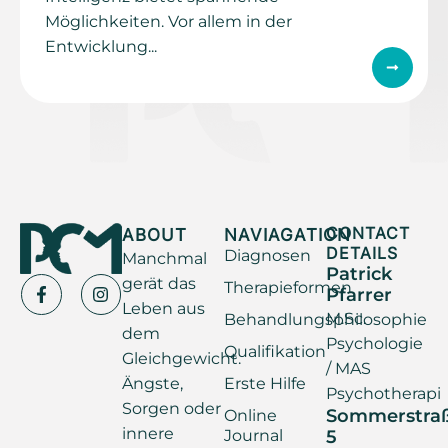
Möglichkeiten. Vor allem in der
Entwicklung...
ABOUT
NAVIAGATION
CONTACT
DETAILS
Diagnosen
Manchmal
Patrick
gerät das
Therapieformen
Pfarrer
Leben aus
M.Sc.
Behandlungsphilosophie
dem
Psychologie
Qualifikation
Gleichgewicht.
/ MAS
Ängste,
Erste Hilfe
Psychotherapi
Sorgen oder
Sommerstra
Online
innere
Journal
5