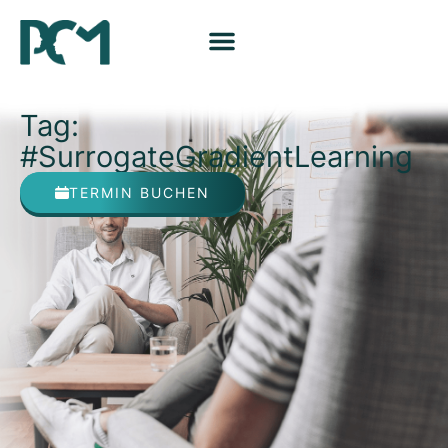
Tag:
#SurrogateGradientLearning
TERMIN BUCHEN